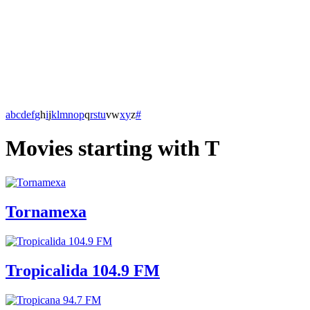
a
b
c
d
e
f
g
h
i
j
k
l
m
n
o
p
q
r
s
t
u
v
w
x
y
z
#
Movies starting with T
Tornamexa
Tropicalida 104.9 FM