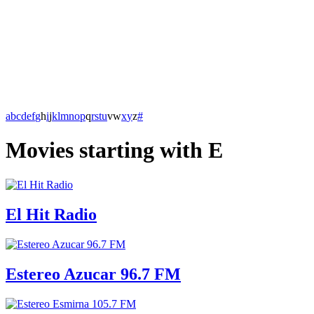
a
b
c
d
e
f
g
h
i
j
k
l
m
n
o
p
q
r
s
t
u
v
w
x
y
z
#
Movies starting with E
El Hit Radio
Estereo Azucar 96.7 FM